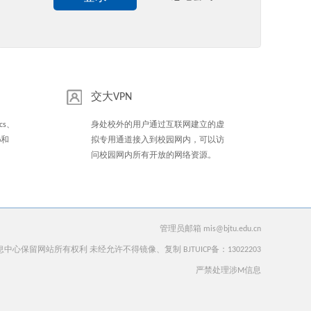
交大VPN
cs、
身处校外的用户通过互联网建立的虚
io和
拟专用通道接入到校园网内，可以访
问校园网内所有开放的网络资源。
管理员邮箱 mis@bjtu.edu.cn
心保留网站所有权利 未经允许不得镜像、复制 BJTUICP备：13022203
严禁处理涉M信息