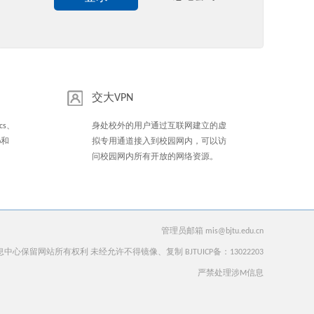
交大VPN
cs、
身处校外的用户通过互联网建立的虚
io和
拟专用通道接入到校园网内，可以访
问校园网内所有开放的网络资源。
管理员邮箱 mis@bjtu.edu.cn
心保留网站所有权利 未经允许不得镜像、复制 BJTUICP备：13022203
严禁处理涉M信息